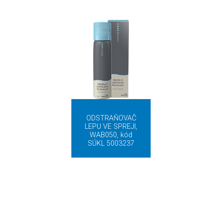
ODSTRAŇOVAČ
LEPU VE SPREJI,
WAB050, kód
SÚKL 5003237