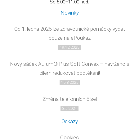
So 8:00–11:00 hod.
Novinky
Od 1. ledna 2026 lze zdravotnické pomůcky vydat
pouze na ePoukaz
19.12.2025
Nový sáček Aurum® Plus Soft Convex – navrženo s
cílem redukovat podtékání!
15.8.2025
Změna telefonních čísel
3.5.2024
Odkazy
Cookies