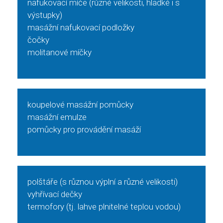
nafukovací míče (různé velikosti, hladké i s
výstupky)
masážní nafukovací podložky
čočky
molitanové míčky
koupelové masážní pomůcky
masážní emulze
pomůcky pro provádění masáží
polštáře (s různou výplní a různé velikosti)
vyhřívací dečky
termofory (tj. lahve plnitelné teplou vodou)