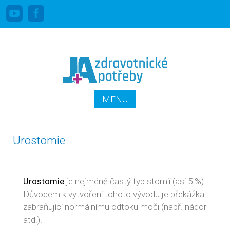
Linka pro stomiky zdarma: 800 100 644
PŘEJÍT K OBSAHU
MENU
WEBU
Urostomie
Urostomie
je nejméně častý typ stomií (asi 5 %).
Důvodem k vytvoření tohoto vývodu je překážka
zabraňující normálnímu odtoku moči (např. nádor
atd.).