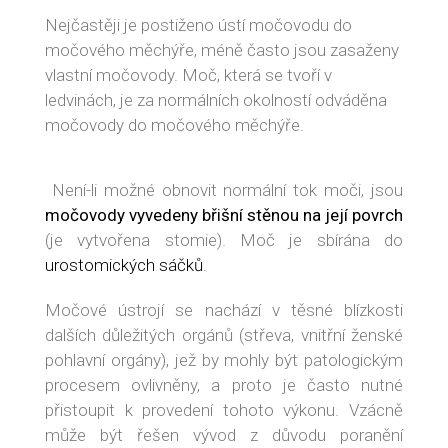
Nejčastěji je postiženo ústí močovodu do
močového měchýře, méně často jsou zasaženy
vlastní močovody. Moč, která se tvoří v
ledvinách, je za normálních okolností odváděna
močovody do močového měchýře.
Není-li možné obnovit normální tok moči, jsou
močovody vyvedeny břišní stěnou na její povrch
(je vytvořena stomie). Moč je sbírána do
urostomických sáčků
.
Močové ústrojí se nachází v těsné blízkosti
dalších důležitých orgánů (střeva, vnitřní ženské
pohlavní orgány), jež by mohly být patologickým
procesem ovlivněny, a proto je často nutné
přistoupit k provedení tohoto výkonu. Vzácně
může být řešen vývod z důvodu poranění