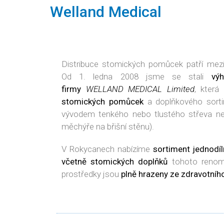
Welland Medical
Distribuce stomických pomůcek patří mezi n
Od 1. ledna 2008 jsme se stali
vý
firmy
WELLAND MEDICAL Limited
, která
stomických pomůcek
a doplňkového sortim
vývodem tenkého nebo tlustého střeva 
měchýře na břišní stěnu).
V Rokycanech nabízíme
sortiment jednodí
včetně stomických doplňků
tohoto renom
prostředky jsou
plně hrazeny ze zdravotního