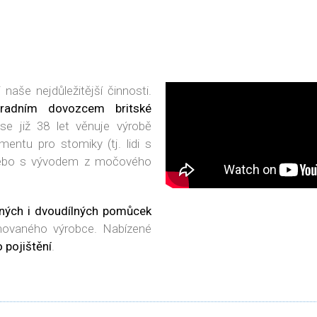
PODMÍNKY PRODEJE – ZÁSIL
aše nejdůležitější činnosti.
hradním dovozcem britské
 se již 38 let věnuje výrobě
entu pro stomiky (tj. lidi s
nebo s vývodem z močového
lných i dvoudílných pomůcek
ovaného výrobce. Nabízené
 pojištění
.