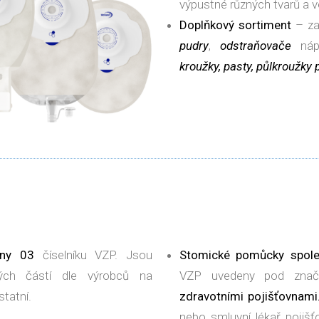
výpustné různých tvarů a ve
Doplňkový sortiment
– za
pudry
,
odstraňovače
náp
kroužky, pasty,
půlkroužky p
iny 03
číselníku VZP. Jsou
Stomické pomůcky spol
ných částí dle výrobců na
VZP uvedeny pod zna
tatní.
zdravotními pojišťovnami
nebo smluvní lékař pojiš