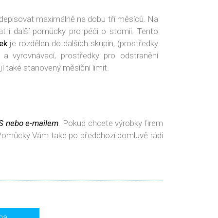
depisovat maximálně na dobu tří měsíců. Na
t i další pomůcky pro péči o stomii. Tento
ek
je rozdělen do dalších skupin, (prostředky
cí a vyrovnávací, prostředky pro odstranění
í také stanovený měsíční limit.
S nebo e-mailem
. Pokud chcete výrobky firem
Pomůcky Vám také po předchozí domluvě rádi
ma