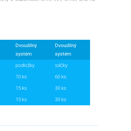
ý
Dvoudílný
Dvoudílný
systém
systém
podložky
sáčky
10 ks
60 ks
15 ks
30 ks
15 ks
30 ks