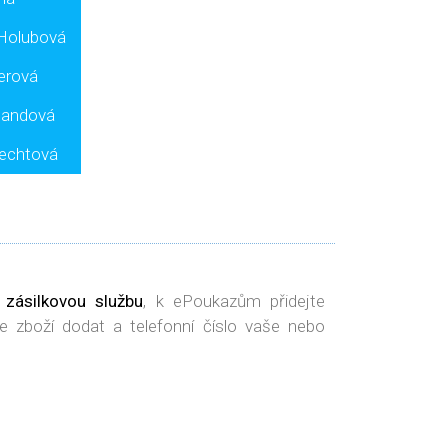
Holubová
erová
landová
echtová
 zásilkovou službu
, k ePoukazům přidejte
 zboží dodat a telefonní číslo vaše nebo