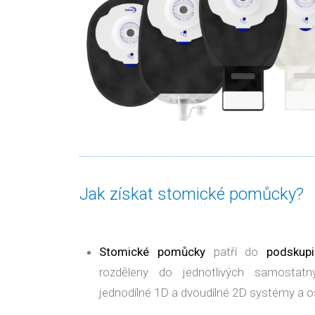
Jak získat stomické pomůcky?
Stomické pomůcky
patří do
podskup
rozděleny do jednotlivých samostat
jednodílné 1D a dvoudílné 2D systémy a os