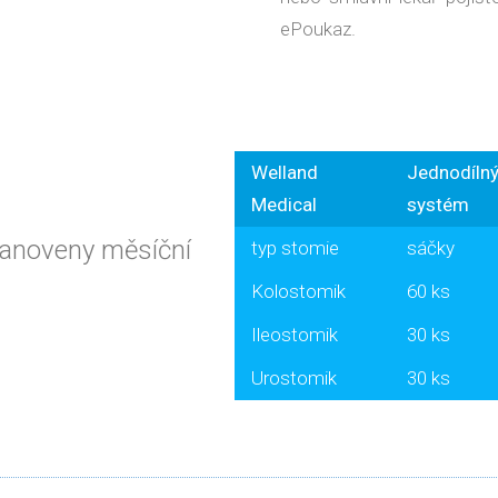
ePoukaz.
Welland
Jednodíln
Medical
systém
tanoveny měsíční
typ stomie
sáčky
Kolostomik
60 ks
Ileostomik
30 ks
Urostomik
30 ks