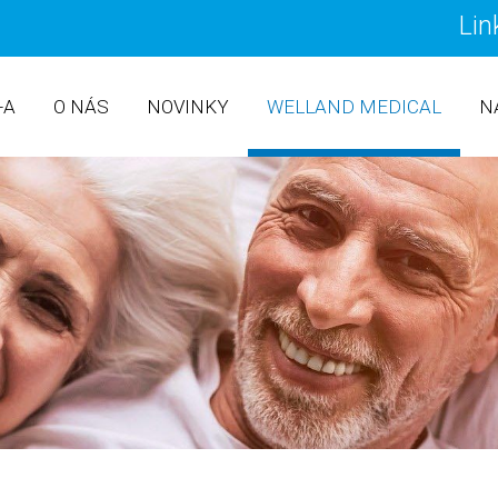
Lin
PŘEJ
+A
O NÁS
NOVINKY
WELLAND MEDICAL
N
ILEOSTOMICKÉ (VÝPUSTNÉ) 
ILEOSTOMIE
KOLOSTOMICKÉ (UZAVŘENÉ)
KOLOSTOMIE
UROSTOMICKÉ SÁČKY
UROSTOMIE
DOPLŇKY A PŘÍSLUŠENSTVÍ
CENÍK
POUKAZ NA LÉČEBNOU POMŮ