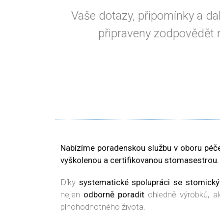
Vaše dotazy, připomínky a da
připraveny zodpovědět na
Nabízíme poradenskou službu v oboru péč
vyškolenou a certifikovanou stomasestrou.
Díky
systematické spolupráci se stomick
nejen
odborně poradit
ohledně výrobků, a
plnohodnotného života.