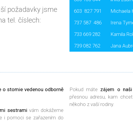
lší požadavky jsme
603 827 791
Michaela 
 tel. číslech:
737 587 486
Irena Tyrn
733 669 282
Kamila Ro
739 082 762
Jana Aubr
e o stomie vedenou odborně
Pokud máte
zájem o naši
přesnou adresu, kam chcete
někoho z vaší rodiny.
ými sestrami
vám dokážeme
le i pomoci se zařazením do