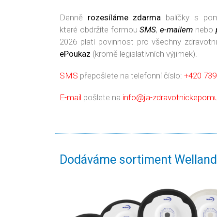
Denně
rozesíláme zdarma
balíčky s p
které obdržíte formou
SMS
,
e-mailem
nebo
2026 platí povinnost pro všechny zdravotn
ePoukaz
(kromě legislativních výjimek).
SMS
přepošlete na telefonní číslo:
+420 739
E-mail
pošlete na
info@ja-zdravotnickepomu
Dodáváme sortiment Welland