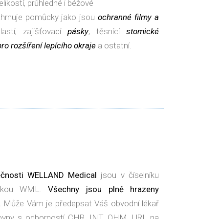
likostí, průhledné i béžové
hrnuje pomůcky jako jsou
ochranné filmy a
lastí, zajišťovací
pásky
, těsnící
stomické
ro rozšíření lepícího okraje
a ostatní.
ečnosti WELLAND Medical
jsou v číselníku
čkou WML.
Všechny jsou plně hrazeny
.
Může Vám je předepsat Váš obvodní lékař
ťovny s odborností CHR, INT, OHM, URL na