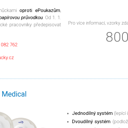
omůckami
oproti ePoukazům
,
papírovou průvodkou
. Od 1. 1.
Pro více informací, vzorky zd
ické pracovníky předepisovat
800
 082 762
cky.cz
 Medical
Jednodílný systém
(lepící
Dvoudílný systém
(podlož