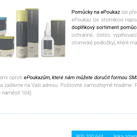
Pomůcky na ePoukaz
lze pře
ePoukaz lze stomikovi napsa
doplňkový sortiment pomůc
ochranné, čistící, vyplňova
stomické podložky), které maj
mi oproti
ePoukazům, které nám můžete doručit formou SM
 a zašleme na Vaši adresu. Poštovné samozřejmě hradíme. 
 náměstí 104).
800 100 644
linka zdar