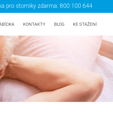
ka pro stomiky zdarma: 800 100 644
ÍT K OBSAHU WEBU
ABÍDKA
KONTAKTY
BLOG
KE STAŽENÍ
SÁČKY
ORTOPEDICKÉ A KOMPENZAČNÍ POMŮCKY
COOKIES
PORADNA
POMŮCKY PŘI INKONTINENCI
INFORMACE O OCHRANĚ OSOBNÍCH ÚDAJŮ
 SÁČKY
ZDRAVOTNÍ OBUV
ZDRAVOTNICKÁ TECHNIKA
REHABILITACE A RELAXACE
PUNČOCHY A PONOŽKY
STOMICKÉ POMŮCKY
ÚSTNÍ HYGIENA
CKU
MATEŘSKÝ PROGRAM