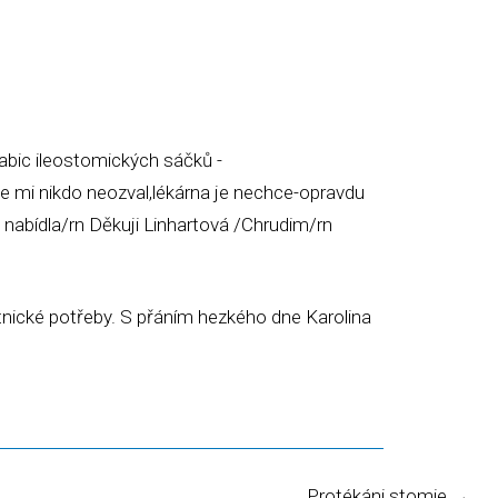
KOVÁ SLUŽBA
OSTATNÍ
abic ileostomických sáčků -
e mi nikdo neozval,lékárna je nechce-opravdu
 nabídla/rn Děkuji Linhartová /Chrudim/rn
nické potřeby. S přáním hezkého dne Karolina
Protékáni stomie
→