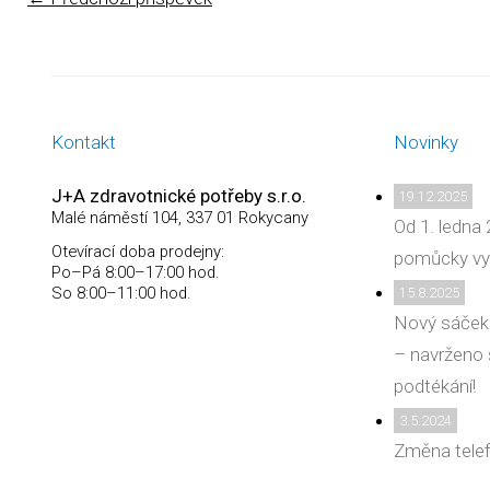
Kontakt
Novinky
J+A zdravotnické potřeby s.r.o.
19.12.2025
Malé náměstí 104, 337 01 Rokycany
Od 1. ledna 
Otevírací doba prodejny:
pomůcky vy
Po–Pá 8:00–17:00 hod.
So 8:00–11:00 hod.
15.8.2025
Nový sáček
– navrženo 
podtékání!
3.5.2024
Změna telef