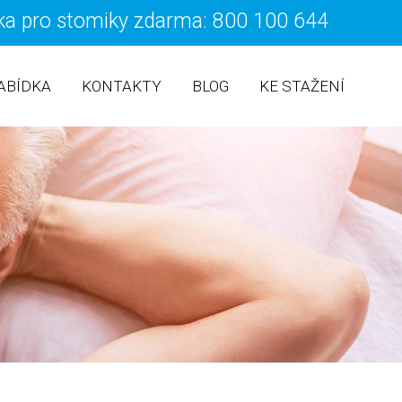
ka pro stomiky zdarma: 800 100 644
ÍT K OBSAHU WEBU
ABÍDKA
KONTAKTY
BLOG
KE STAŽENÍ
SÁČKY
ORTOPEDICKÉ A KOMPENZAČNÍ POMŮCKY
COOKIES
PORADNA
POMŮCKY PŘI INKONTINENCI
INFORMACE O OCHRANĚ OSOBNÍCH ÚDAJŮ
 SÁČKY
ZDRAVOTNÍ OBUV
ZDRAVOTNICKÁ TECHNIKA
REHABILITACE A RELAXACE
PUNČOCHY A PONOŽKY
STOMICKÉ POMŮCKY
ÚSTNÍ HYGIENA
CKU
MATEŘSKÝ PROGRAM