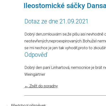
Ileostomické sáčky Dans
Dotaz ze dne 21.09.2021
Dobrý den,omlouvám se,že píšu asi nevhodně do
neotevřených,neproexpirovaných.Bohužel nemůžu
se mi nechce je jen tak vyhodit,proto to zkouší
Odpověď
Dobrý den paní Linhartová, nemocnice je brát 
Weingärtner
←
Zpět do poradny
Navigace pro příspěvky
←
Předchozí příspěvek