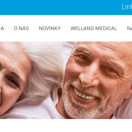
Lin
PŘEJ
+A
O NÁS
NOVINKY
WELLAND MEDICAL
N
ILEOSTOMICKÉ (VÝPUSTNÉ) 
ILEOSTOMIE
KOLOSTOMICKÉ (UZAVŘENÉ)
KOLOSTOMIE
UROSTOMICKÉ SÁČKY
UROSTOMIE
DOPLŇKY A PŘÍSLUŠENSTVÍ
CENÍK
POUKAZ NA LÉČEBNOU POMŮ