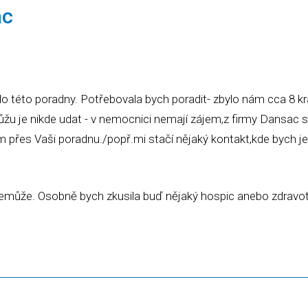
ac
PODMÍNKY PRODEJE – ZÁSIL
 této poradny. Potřebovala bych poradit- zbylo nám cca 8 kr
 je nikde udat - v nemocnici nemají zájem,z firmy Dansac s
m přes Vaši poradnu./popř.mi stačí nějaký kontakt,kde bych je
nemůže. Osobně bych zkusila buď nějaký hospic anebo zdravot