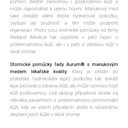
pomoci zklidnit zanícenou i poškozenou kůži a
může napomáhat k jejímu hojení. Manukový med
také dokáže velmi dobře hydratovat pokožku,
zvyšuje její pružnost a tím může podpořit
regeneraci. Proto jsou stomické pomůcky od firmy
Welland Medical tak úspěšné v péči nejen o
problematickou kůži, ale i v péči o zdravou kůži v
okolí stomie.
Stomické pomůcky řady Aurum® s manukovým
medem lékařské kvality
, který je přidán do
přátelské hydrokolidní lepící podložky tak dokáží
lépe pečovat o zdravou kůži, ale může i pomoci hojit
kůži poškozenou, což ukazují případová studie na
několika pacientech s problematickou peristomální
kůží, kdy ve všech případech došlo k výraznému
zlepšení jejich kůže v okolí stomie.