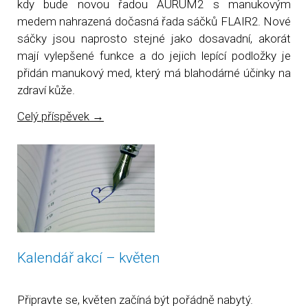
kdy bude novou řadou AURUM2 s manukovým
medem nahrazená dočasná řada sáčků FLAIR2. Nové
sáčky jsou naprosto stejné jako dosavadní, akorát
mají vylepšené funkce a do jejich lepící podložky je
přidán manukový med, který má blahodárné účinky na
zdraví kůže.
Celý příspěvek
→
Kalendář akcí – květen
Připravte se, květen začíná být pořádně nabytý.