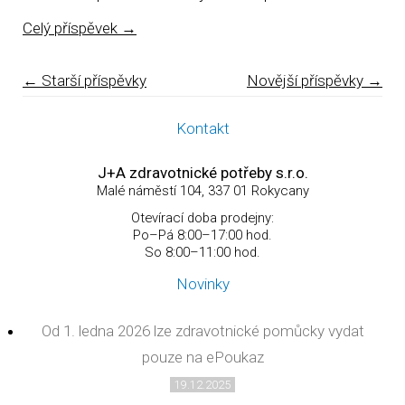
Celý příspěvek
→
Navigace pro příspěvky
←
Starší příspěvky
Novější příspěvky
→
Kontakt
J+A zdravotnické potřeby s.r.o.
Malé náměstí 104, 337 01 Rokycany
Otevírací doba prodejny:
Po–Pá 8:00–17:00 hod.
So 8:00–11:00 hod.
Novinky
Od 1. ledna 2026 lze zdravotnické pomůcky vydat
pouze na ePoukaz
19.12.2025