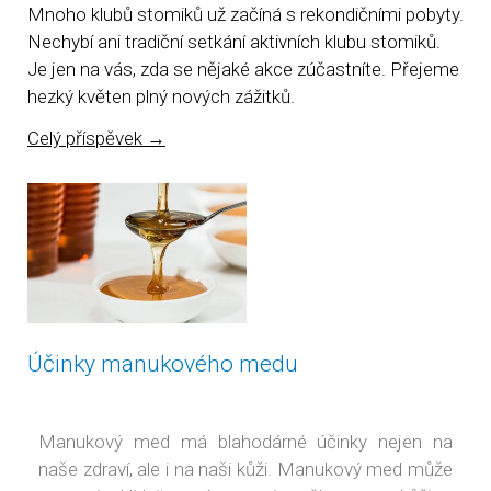
Mnoho klubů stomiků už začíná s rekondičními pobyty.
Nechybí ani tradiční setkání aktivních klubu stomiků.
Je jen na vás, zda se nějaké akce zúčastníte. Přejeme
hezký květen plný nových zážitků.
Celý příspěvek
→
Účinky manukového medu
Manukový med má blahodárné účinky nejen na
naše zdraví, ale i na naši kůži. Manukový med může