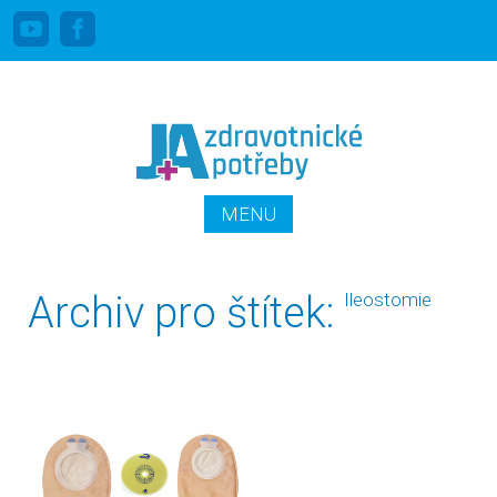
Linka pro stomiky zdarma: 800 100 644
PŘEJÍT K OBSAHU
MENU
WEBU
Archiv pro štítek:
Ileostomie