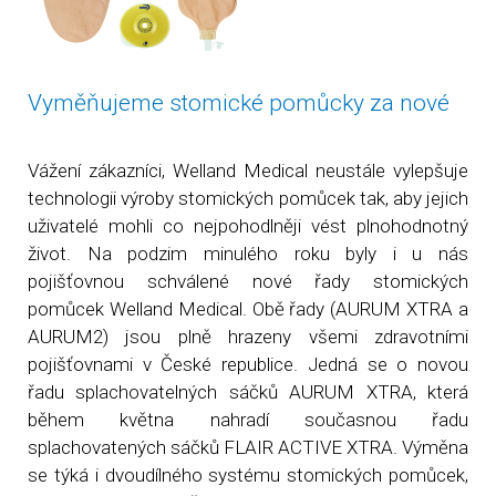
Vyměňujeme stomické pomůcky za nové
Vážení zákazníci, Welland Medical neustále vylepšuje
technologii výroby stomických pomůcek tak, aby jejich
uživatelé mohli co nejpohodlněji vést plnohodnotný
život. Na podzim minulého roku byly i u nás
pojišťovnou schválené nové řady stomických
pomůcek Welland Medical. Obě řady (AURUM XTRA a
AURUM2) jsou plně hrazeny všemi zdravotními
pojišťovnami v České republice. Jedná se o novou
řadu splachovatelných sáčků AURUM XTRA, která
během května nahradí současnou řadu
splachovatených sáčků FLAIR ACTIVE XTRA. Výměna
se týká i dvoudílného systému stomických pomůcek,