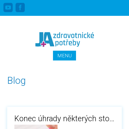
Linka pro stomiky zdarma: 800 100 644
PŘEJÍT K OBSAHU
MENU
WEBU
Blog
Konec úhrady některých stomických pomůcek Welland Medical od 1.8.2019